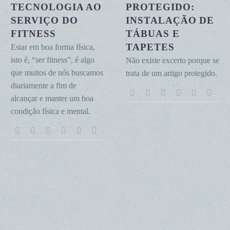
TECNOLOGIA AO
PROTEGIDO:
serviço
de
do
SERVIÇO DO
tábuas
INSTALAÇÃO DE
fitness
e
FITNESS
TÁBUAS E
tapetes
TAPETES
Estar em boa forma física,
isto é, “ser fitness”, é algo
Não existe excerto porque se
que muitos de nós buscamos
trata de um artigo protegido.
diariamente a fim de
alcançar e manter um boa
condição física e mental.