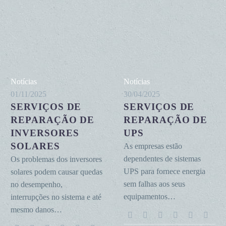
Serviços
Serviços
Notícias
Notícias
de
de
01/11/2025
30/04/2025
SERVIÇOS DE
SERVIÇOS DE
reparação
reparação
de
REPARAÇÃO DE
de
REPARAÇÃO DE
inversores
UPS
INVERSORES
UPS
solares
SOLARES
As empresas estão
dependentes de sistemas
Os problemas dos inversores
UPS para fornece energia
solares podem causar quedas
sem falhas aos seus
no desempenho,
equipamentos…
interrupções no sistema e até
mesmo danos…