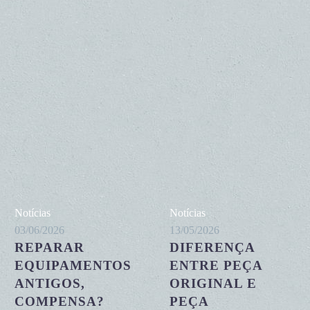
Reparar
Diferença
Notícias
Notícias
equipamentos
entre
03/06/2026
13/05/2026
REPARAR
DIFERENÇA
antigos,
peça
compensa?
EQUIPAMENTOS
original
ENTRE PEÇA
e
ANTIGOS,
ORIGINAL E
peça
COMPENSA?
PEÇA