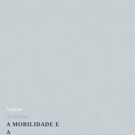
A
Notícias
mobilidade
30/10/2020
A MOBILIDADE E
e
a
A