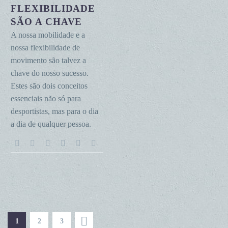
flexibilidade
FLEXIBILIDADE
são
SÃO A CHAVE
a
A nossa mobilidade e a
chave
nossa flexibilidade de
movimento são talvez a
chave do nosso sucesso.
Estes são dois conceitos
essenciais não só para
desportistas, mas para o dia
a dia de qualquer pessoa.
1
2
3