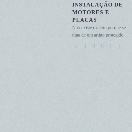
motores
INSTALAÇÃO DE
e
MOTORES E
placas
PLACAS
Não existe excerto porque se
trata de um artigo protegido.