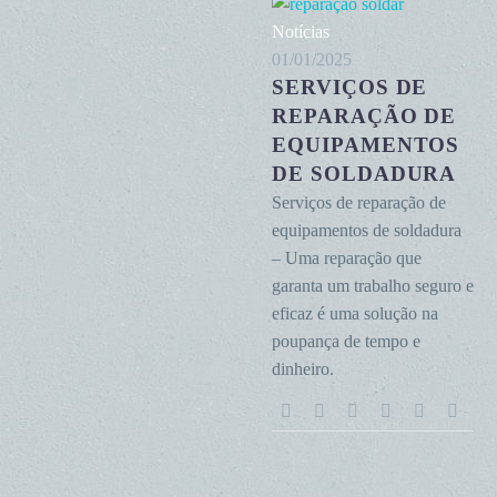
Serviços
Notícias
de
01/01/2025
SERVIÇOS DE
reparação
de
REPARAÇÃO DE
equipamentos
EQUIPAMENTOS
de
DE SOLDADURA
soldadura
Serviços de reparação de
equipamentos de soldadura
– Uma reparação que
garanta um trabalho seguro e
eficaz é uma solução na
poupança de tempo e
dinheiro.