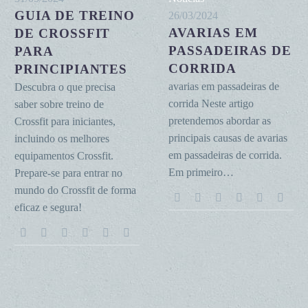
GUIA DE TREINO
treino
em
26/03/2024
AVARIAS EM
de
DE CROSSFIT
passadeiras
Crossfit
de
PASSADEIRAS DE
PARA
para
corrida
CORRIDA
PRINCIPIANTES
principiantes
avarias em passadeiras de
Descubra o que precisa
corrida Neste artigo
saber sobre treino de
pretendemos abordar as
Crossfit para iniciantes,
principais causas de avarias
incluindo os melhores
em passadeiras de corrida.
equipamentos Crossfit.
Em primeiro…
Prepare-se para entrar no
mundo do Crossfit de forma
eficaz e segura!