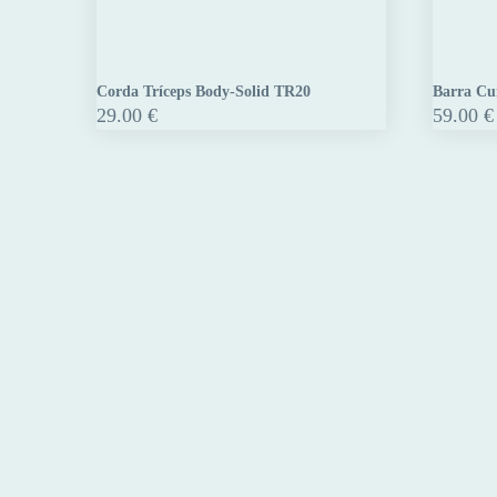
Corda Tríceps Body-Solid TR20
Barra Cu
Corda
Barra
29.00
€
59.00
€
Tríceps
Curl
Body-
Body-
Solid
Solid
TR20
MB229