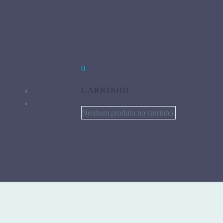
0
CARRINHO
Nenhum produto no carrinho.