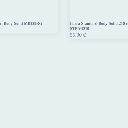
rl Body-Solid MB229RG
Barra Standard Body-Solid 210 
Barra
STBAR210
Standard
55.00
€
Body-
Solid
RG
210
cm
STBAR210