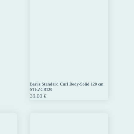
Barra Standard Curl Body-Solid 120 cm
Barra
STEZCB120
Standard
39.00
€
Curl
Body-
Solid
120
cm