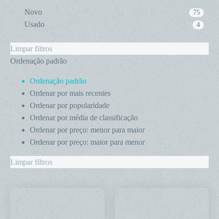
Novo
75
Usado
4
Limpar filtros
Ordenação padrão
Ordenação padrão
Ordenar por mais recentes
Ordenar por popularidade
Ordenar por média de classificação
Ordenar por preço: menor para maior
Ordenar por preço: maior para menor
Limpar filtros