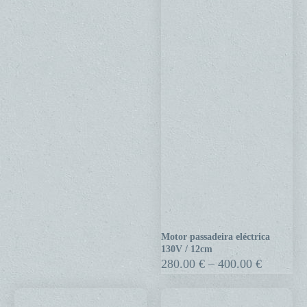
Motor passadeira eléctrica
Motor
130V / 12cm
passadeira
Price
280.00
€
–
400.00
€
range:
eléctrica
280.00 €
130V
through