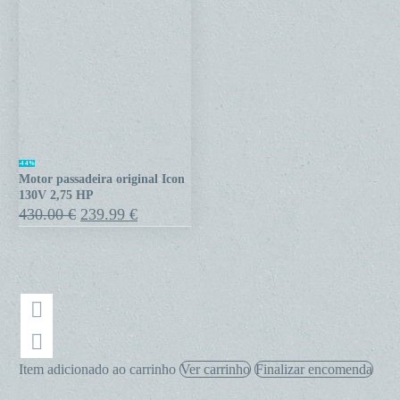
Motor
-44%
Motor passadeira original Icon
passadeira
130V 2,75 HP
original
O
O
430.00
€
239.99
€
preço
preço
Icon
original
atual
130V
era:
é:
2,75
430.00 €.
239.99 €.
HP
Item adicionado ao carrinho
Ver carrinho
Finalizar encomenda