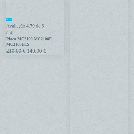
Placa
-29%
MC2100
Avaliação
4.79
de 5
MC2100E
(14)
Placa MC2100 MC2100E
MC2100ELS
MC2100ELS
O
O
210.00
€
149.00
€
preço
preço
original
atual
era:
é:
210.00 €.
149.00 €.