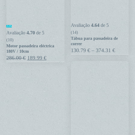
Motor
Tábua
Avaliação
4.64
de 5
-34%
passadeira
para
Avaliação
4.70
de 5
(14)
Tábua para passadeira de
eléctrica
passadeira
(10)
correr
Motor passadeira eléctrica
180V
de
Price
130.79
€
–
374.31
€
180V / 10cm
range:
/
correr
O
O
286.00
€
189.99
€
130.79 €
preço
preço
10cm
through
original
atual
374.31 €
era:
é:
286.00 €.
189.99 €.