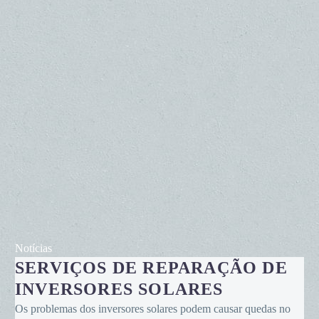
Serviços
Notícias
SERVIÇOS DE REPARAÇÃO DE
de
reparação
INVERSORES SOLARES
de
Os problemas dos inversores solares podem causar quedas no
inversores