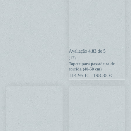
Tapete
Avaliação
4.83
de 5
para
(12)
Tapete para passadeira de
passadeira
corrida (40-50 cm)
de
Price
114.95
€
–
198.85
€
range:
corrida
114.95 €
(40-
through
50
198.85 €
cm)