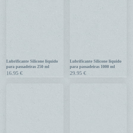
Lubrificante Silicone liquido
Lubrificante Silicone liquido
Lubrificante
Lubrificante
para passadeiras 250 ml
para passadeiras 1000 ml
Silicone
Silicone
16.95
€
29.95
€
liquido
liquido
para
para
passadeiras
passadeiras
250
1000
ml
ml