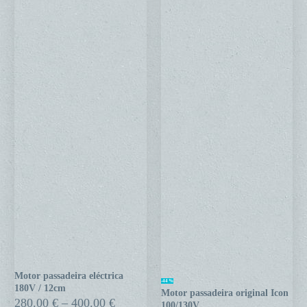
Motor passadeira eléctrica
Motor
Motor
-44%
180V / 12cm
Motor passadeira original Icon
passadeira
passadeira
Price
280.00
€
–
400.00
€
100/130V