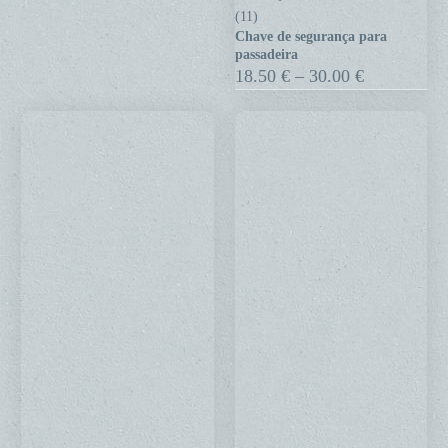
de
(11)
Chave de segurança para
segurança
passadeira
para
Price
18.50
€
–
30.00
€
range:
passadeira
18.50 €
through
30.00 €