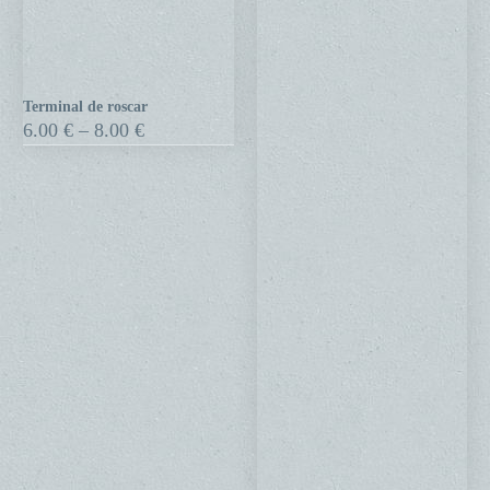
Terminal de roscar
Terminal
Price
6.00
€
–
8.00
€
de
range:
6.00 €
roscar
through
8.00 €