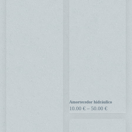
Amortecedor hidráulico
Amortecedor
Price
10.00
€
–
50.00
€
hidráulico
range:
10.00 €
through
50.00 €