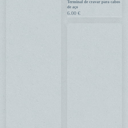
Terminal de cravar para cabos
cravar
de aço
para
6.00
€
cabos
de
aço