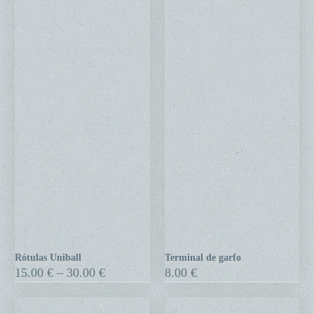
Rótulas Uniball
Terminal de garfo
Rótulas
Terminal
Price
15.00
€
–
30.00
€
8.00
€
Uniball
de
range:
15.00 €
garfo
through