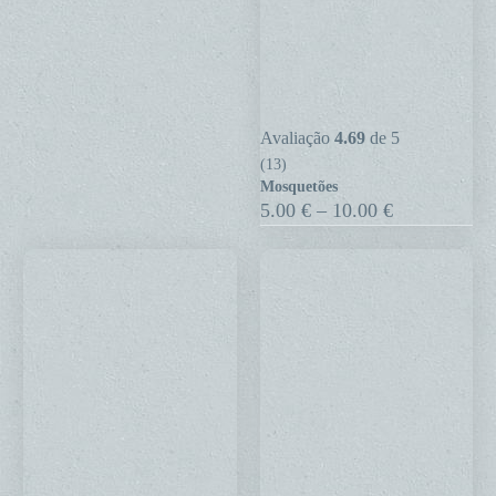
Mosquetões
Avaliação
4.69
de 5
(13)
Mosquetões
Price
5.00
€
–
10.00
€
range:
5.00 €
through
10.00 €