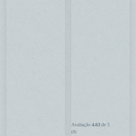
Terminal
Avaliação
4.63
de 5
de
(8)