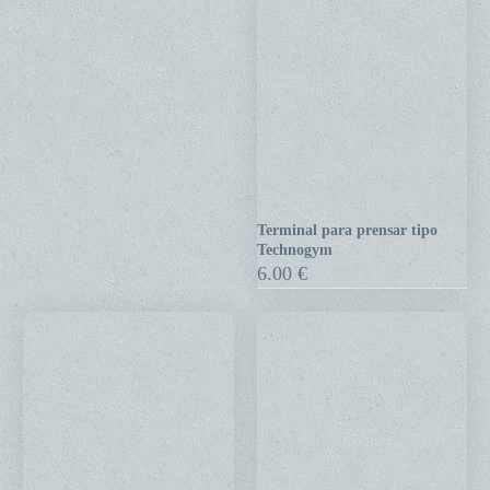
Terminal para prensar tipo
Terminal
Technogym
para
6.00
€
prensar
tipo
Technogym