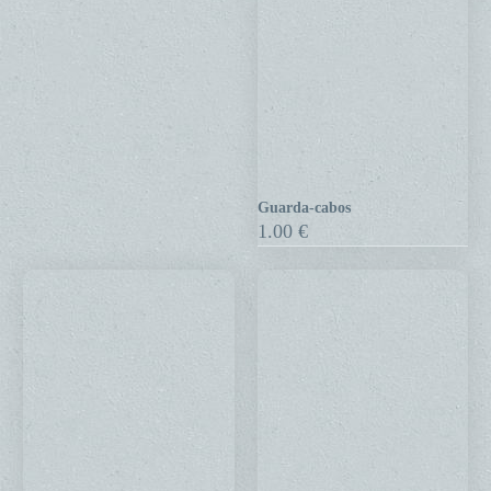
Guarda-cabos
Guarda-
1.00
€
cabos