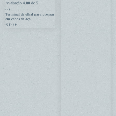
Terminal
Avaliação
4.00
de 5
de
(2)
Terminal de olhal para prensar
olhal
em cabos de aço
para
6.00
€
prensar
em
cabos
de
aço