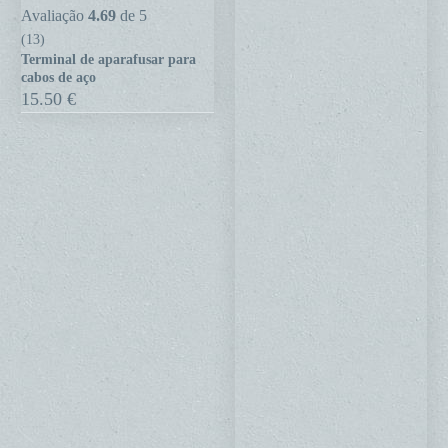
Terminal
Avaliação
4.69
de 5
de
(13)
Terminal de aparafusar para
aparafusar
cabos de aço
para
15.50
€
cabos
de
aço