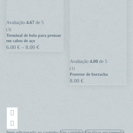
Terminal
Avaliação
4.67
de 5
de
(3)
Terminal de bola para prensar
bola
em cabos de aço
para
Price
6.00
€
–
8.00
€
range:
prensar
6.00 €
em
Protetor
Avaliação
4.00
de 5
through
cabos
8.00 €
de
(1)
de
Protetor de borracha
borracha
8.00
€
aço
Item adicionado ao carrinho
Ver carrinho
Finalizar encomenda