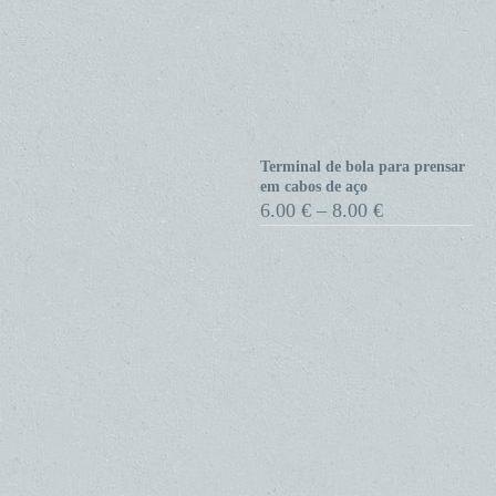
Terminal de bola para prensar
Terminal
em cabos de aço
de
Price
6.00
€
–
8.00
€
range:
bola
6.00 €
para
through
prensar
8.00 €
em
cabos
de
aço