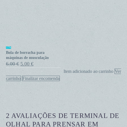
Bola
-17%
Bola de borracha para
de
máquinas de musculação
borracha
O
O
6.00
€
5.00
€
preço
preço
para
Item adicionado ao carrinho
Ver
original
atual
máquinas
era:
é:
carrinho
Finalizar encomenda
de
6.00 €.
5.00 €.
musculação
2 AVALIAÇÕES DE
TERMINAL DE
OLHAL PARA PRENSAR EM