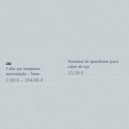
Terminal de aparafusar para
Cabo
Terminal
NEW
cabos de aço
Cabo aço máquinas
aço
de
15.50
€
musculação – 5mm
máquinas
aparafusar
Price
2.00
€
–
204.00
€
range:
musculação
para
2.00 €
–
cabos
through
5mm
de
204.00 €
aço