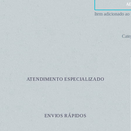
Termina
A
de
Item adicionado ao
olhal
para
prensar
Cate
em
cabos
de
aço
ATENDIMENTO ESPECIALIZADO
ENVIOS RÁPIDOS