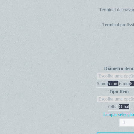
Terminal de cravar
Terminal profiss
Diâmetro item
5 mm
5 mm
6 mm
6
Tipo Item
Olhal
Olhal
Limpar selecção
Quanti
de