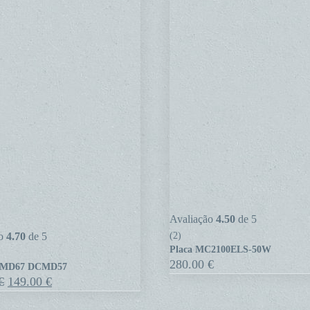
Placa
Avaliação
4.50
de 5
7
MC2100ELS-
ão
4.70
de 5
(2)
Placa MC2100ELS-50W
7
50W
280.00
€
CMD67 DCMD57
O
O
€
149.00
€
preço
preço
original
atual