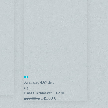
Placa
-32%
Greenmaster
Avaliação
4.67
de 5
JD-
(6)
Placa Greenmaster JD-230E
230E
O
O
220.00
€
149.00
€
preço
preço
original
atual