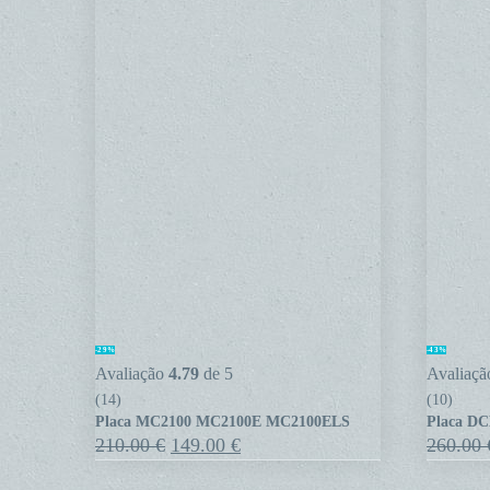
Placa
Placa
-29%
-43%
MC2100
DCMD6
Avaliação
4.79
de 5
Avaliaç
MC2100E
DCMD5
(14)
(10)
Placa MC2100 MC2100E MC2100ELS
Placa D
MC2100ELS
O
O
210.00
€
149.00
€
260.00
preço
preço
original
atual