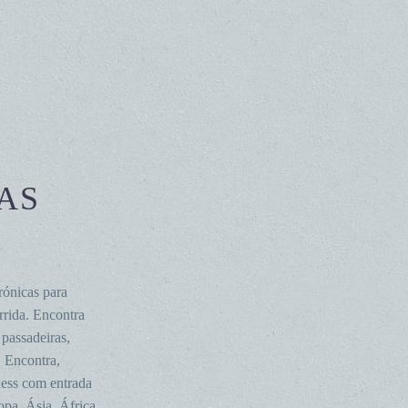
AS
rónicas para
rrida. Encontra
 passadeiras,
. Encontra,
ness com entrada
opa, Ásia, África