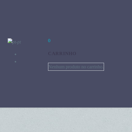
0
CARRINHO
Nenhum produto no carrinho.