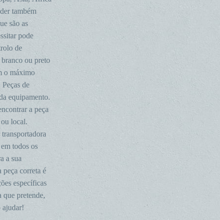
ender também
ue são as
ssitar pode
trolo de
 branco ou preto
ém o máximo
. Peças de
ada equipamento.
encontrar a peça
ou local.
 transportadora
 em todos os
a a sua
a peça correta é
ões específicas
a que pretende,
 ajudar!