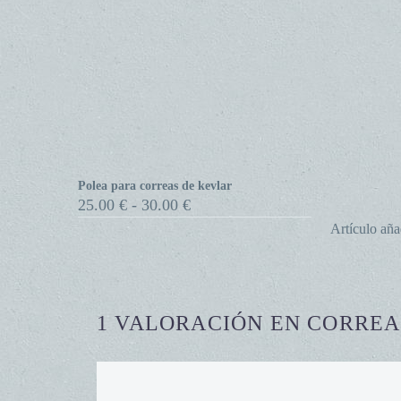
Polea para correas de kevlar
Polea
Rango
25.00
€
-
30.00
€
para
de
Artículo aña
precios:
correas
desde
de
25.00 €
kevlar
hasta
30.00 €
1 VALORACIÓN EN
CORREA