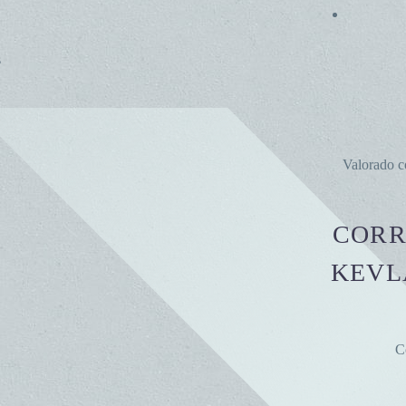
s
Valorado 
CORR
KEVL
C