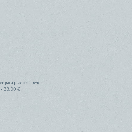
tor para placas de peso
Rango
-
33.00
€
de
precios:
desde
21.53 €
hasta
33.00 €