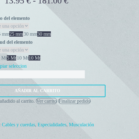
13.95
€
-
181.00
€
Rango
de
precios:
 del elemento
desde
13.95 €
5 mm
25 mm
30 mm
30 mm
hasta
ud del elemento
181.00 €
 Mt
5 Mt
10 Mt
10 Mt
iar seleccion
a
lación
AÑADIR AL CARRITO
r
añadido al carrito.
Ver carrito
Finalizar pedido
as
:
Cables y cuerdas
,
Especialidades
,
Musculación
ad