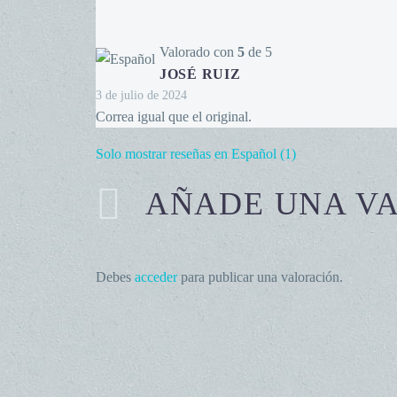
Valorado con
5
de 5
JOSÉ RUIZ
3 de julio de 2024
Correa igual que el original.
Solo mostrar reseñas en Español (1)
AÑADE UNA V
Debes
acceder
para publicar una valoración.