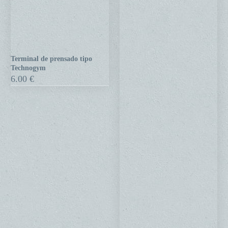
Terminal de prensado tipo
Terminal
Technogym
de
6.00
€
prensado
tipo
Technogym