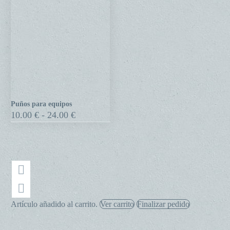
Puños para equipos
Puños
Rango
10.00
€
-
24.00
€
para
de
precios:
equipos
desde
10.00 €
hasta
24.00 €
Artículo añadido al carrito.
Ver carrito
Finalizar pedido