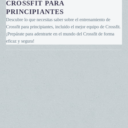
entrenamiento
CROSSFIT PARA
de
PRINCIPIANTES
Crossfit
Descubre lo que necesitas saber sobre el entrenamiento de
para
Crossfit para principiantes, incluido el mejor equipo de Crossfit.
principiantes
¡Prepárate para adentrarte en el mundo del Crossfit de forma
eficaz y segura!