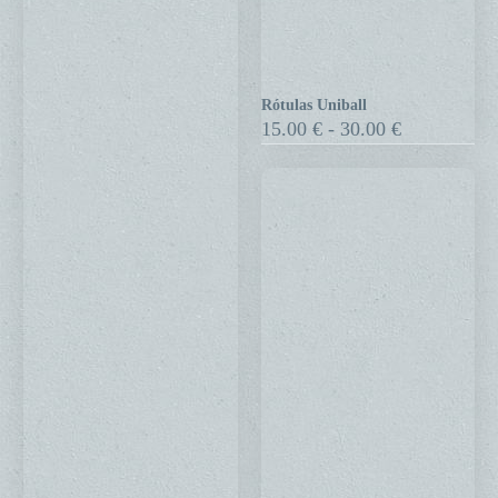
Rótulas Uniball
Rótulas
Rango
15.00
€
-
30.00
€
Uniball
de
precios:
desde
15.00 €
hasta
30.00 €