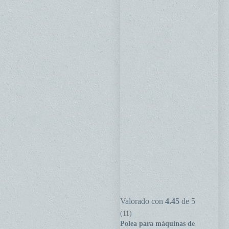
Polea
Valorado con
4.45
de 5
para
(11)
Polea para máquinas de
máquinas