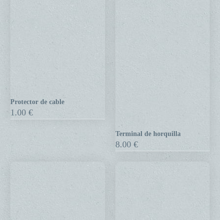
Protector de cable
Protector
1.00
€
de
cable
Terminal de horquilla
Terminal
8.00
€
de
horquilla