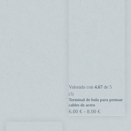
Terminal
Valorado con
4.67
de 5
de
(3)
Terminal de bola para prensar
bola
cables de acero
para
Rango
6.00
€
-
8.00
€
de
prensar
precios:
cables
desde
de