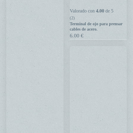
Terminal
Valorado con
4.00
de 5
de
(2)
Terminal de ojo para prensar
ojo
cables de acero.
para
6.00
€
prensar
cables
de
acero.