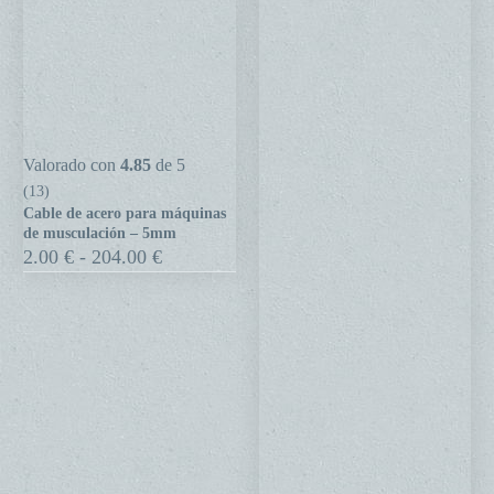
Cable
Valorado con
4.85
de 5
de
(13)
Cable de acero para máquinas
acero
de musculación – 5mm
para
Rango
2.00
€
-
204.00
€
de
máquinas
precios:
de
desde
musculación
2.00 €
hasta
–
204.00 €
5mm