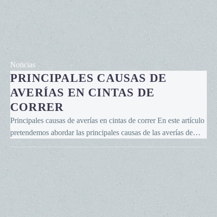
Principales
Noticias
PRINCIPALES CAUSAS DE
causas
de
AVERÍAS EN CINTAS DE
averías
CORRER
en
Principales causas de averías en cintas de correr En este artículo
cintas
pretendemos abordar las principales causas de las averías de…
de
correr