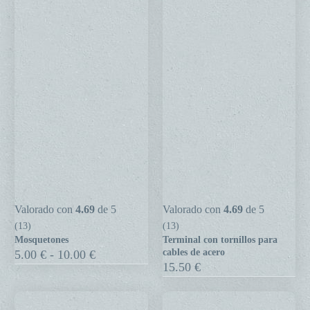
Mosquetones
Terminal
Valorado con
4.69
de 5
Valorado con
4.69
de 5
con
(13)
(13)
Mosquetones
Terminal con tornillos para
tornillos
Rango
cables de acero
5.00
€
-
10.00
€
para
de
15.50
€
precios:
cables
desde
de
5.00 €