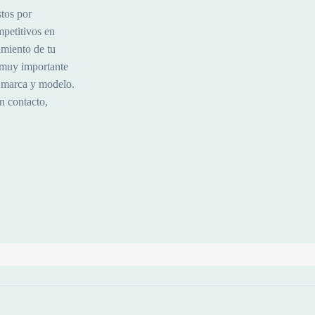
tos por
mpetitivos en
imiento de tu
s muy importante
a marca y modelo.
n contacto,