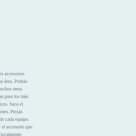
es accesorios
sta área. Podrás
muchos otros
ón para los más
cos. Saca el
ones. Piezas
 de cada equipo.
r el accesorio que
 localmente.