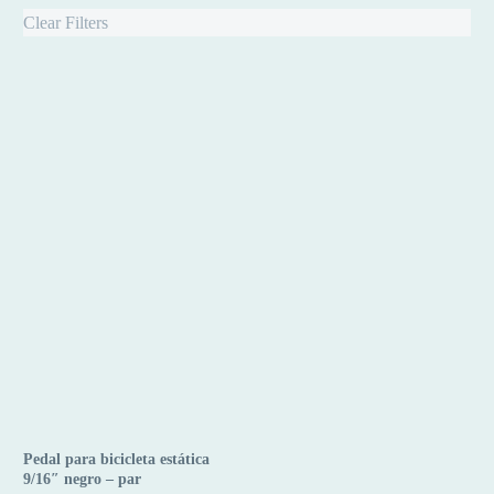
Clear Filters
Pedal para bicicleta estática
Pedal
9/16″ negro – par
para