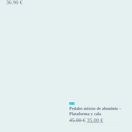
36.90
€
bicicleta
estática
9/16″
negro
–
par
Pedales
-22%
Pedales mixtos de aluminio –
mixtos
Plataforma y cala
de
El
El
45.00
€
35.00
€
precio
precio
aluminio
original
actual
–