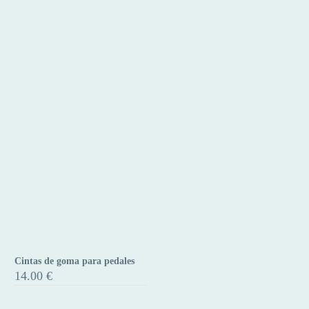
era:
es:
Plataforma
45.00 €.
35.00 €.
y
cala
Cintas de goma para pedales
Cintas
14.00
€
de
goma