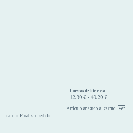
para
pedales
Correas de bicicleta
Correas
Rango
12.30
€
-
49.20
€
de
de
precios:
bicicleta
Artículo añadido al carrito.
Ver
desde
carrito
Finalizar pedido
12.30 €
hasta
49.20 €