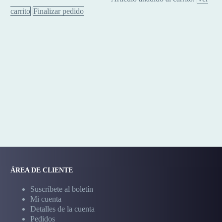
original
actual
de
era:
es:
carrito
Finalizar pedido
correr
240.00 €.
159.99 €.
180V
/
8cm
ÁREA DE CLIENTE
Suscríbete al boletín
Mi cuenta
Detalles de la cuenta
Pedidos