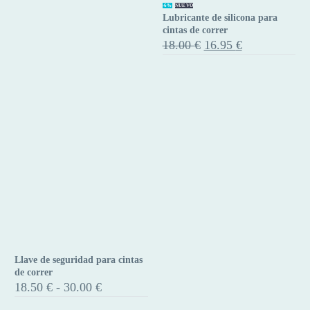
Lubricante
-6%
NUEVO
Lubricante de silicona para
de
cintas de correr
silicona
El
El
18.00
€
16.95
€
precio
precio
para
original
actual
cintas
era:
es:
de
18.00 €.
16.95 €.
correr
Llave de seguridad para cintas
Llave
de correr
de
Rango
18.50
€
-
30.00
€
de
seguridad
precios: