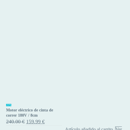
Motor
-33%
Motor eléctrico de cinta de
eléctrico
correr 180V / 8cm
de
El
El
240.00
€
159.99
€
precio
precio
cinta
Artículo añadido al carrito.
Ver