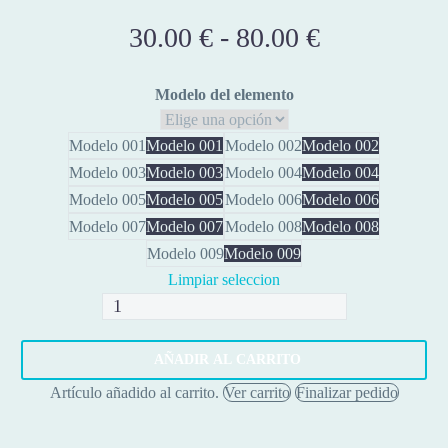
30.00
€
-
80.00
€
Rango
de
precios:
Modelo del elemento
desde
30.00 €
Modelo 001
Modelo 001
Modelo 002
Modelo 002
hasta
Modelo 003
Modelo 003
Modelo 004
Modelo 004
80.00 €
Modelo 005
Modelo 005
Modelo 006
Modelo 006
Modelo 007
Modelo 007
Modelo 008
Modelo 008
Modelo 009
Modelo 009
Limpiar seleccion
Motor
inclinación
usado
AÑADIR AL CARRITO
cantidad
Artículo añadido al carrito.
Ver carrito
Finalizar pedido