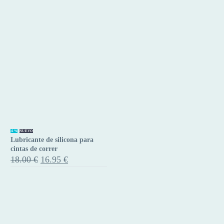
Lubricante
-6%
NUEVO
Lubricante de silicona para
de
cintas de correr
silicona
El
El
18.00
€
16.95
€
precio
precio
para
original
actual
cintas
era:
es:
de
18.00 €.
16.95 €.
correr