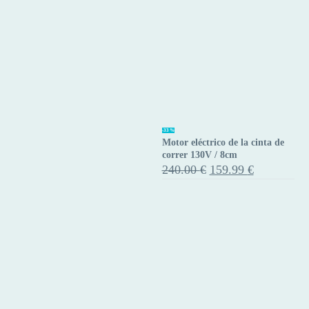
Motor
-33%
Motor eléctrico de la cinta de
eléctrico
correr 130V / 8cm
de
El
El
240.00
€
159.99
€
precio
precio
la
original
actual
cinta
era:
es:
de
240.00 €.
159.99 €.
correr
130V
/
8cm