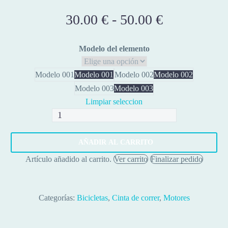
30.00
€
-
50.00
€
Rango
de
precios:
Modelo del elemento
desde
30.00 €
Modelo 001
Modelo 001
Modelo 002
Modelo 002
hasta
Modelo 003
Modelo 003
Limpiar seleccion
50.00 €
Escobillas
de
motor
AÑADIR AL CARRITO
para
Artículo añadido al carrito.
Ver carrito
Finalizar pedido
equipos
de
fitness
Categorías:
Bicicletas
,
Cinta de correr
,
Motores
cantidad