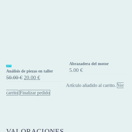
Abrazadera del motor
Análisis
Abrazadera
-60%
5.00
€
Análisis de piezas en taller
de
del
El
El
50.00
€
20.00
€
piezas
motor
precio
precio
Artículo añadido al carrito.
Ver
original
actual
en
era:
es:
carrito
Finalizar pedido
taller
50.00 €.
20.00 €.
VALORACIONES