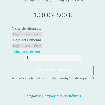
1.00
€
-
2.00
€
Rango
de
precios:
Valor del elemento
desde
1.00 €
Caja del elemento
hasta
Limpiar seleccion
2.00 €
Diodos
SMD
-
AÑADIR AL CARRITO
Pack
Artículo añadido al carrito.
Ver carrito
Finalizar pedido
10
unidades
cantidad
Categorías:
Componentes electrónicos