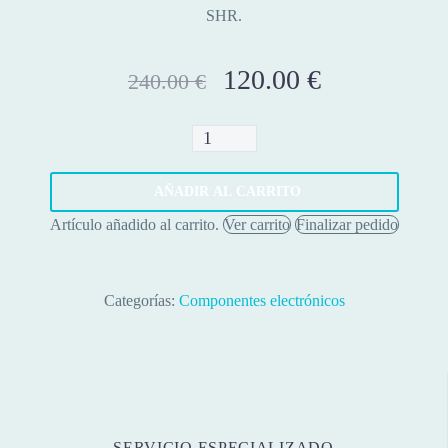
SHR.
El
120.00
€
El
240.00
€
precio
precio
original
actual
Condensador
era:
es:
10000uF
240.00 €.
120.00 €.
400V
AÑADIR AL CARRITO
cantidad
Artículo añadido al carrito.
Ver carrito
Finalizar pedido
Categorías:
Componentes electrónicos
SERVICIO ESPECIALIZADO