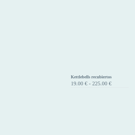
Kettlebells recubiertos
Kettlebells
Rango
19.00
€
-
225.00
€
recubiertos
de
precios:
desde
19.00 €
hasta
225.00 €