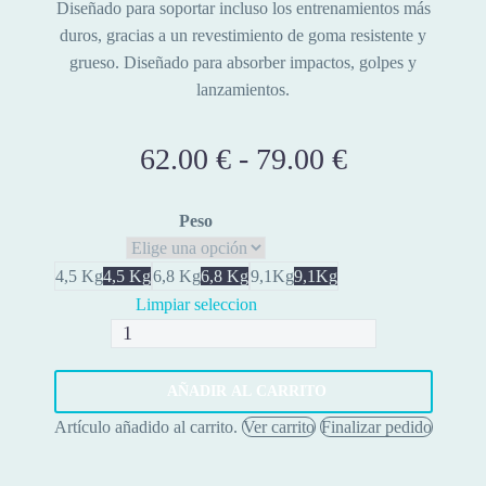
Diseñado para soportar incluso los entrenamientos más
duros, gracias a un revestimiento de goma resistente y
grueso. Diseñado para absorber impactos, golpes y
lanzamientos.
62.00
€
-
79.00
€
Rango
de
precios:
Peso
desde
62.00 €
4,5 Kg
4,5 Kg
6,8 Kg
6,8 Kg
9,1Kg
9,1Kg
hasta
Limpiar seleccion
Slam
79.00 €
Balls
cantidad
AÑADIR AL CARRITO
Artículo añadido al carrito.
Ver carrito
Finalizar pedido